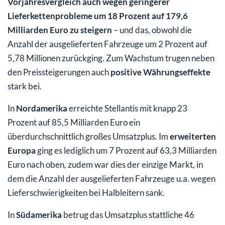
Vorjahresvergleich auch wegen geringerer
Lieferkettenprobleme um 18 Prozent auf 179,6
Milliarden Euro zu steigern
– und das, obwohl die
Anzahl der ausgelieferten Fahrzeuge um 2 Prozent auf
5,78 Millionen zurückging. Zum Wachstum trugen neben
den Preissteigerungen auch
positive Währungseffekte
stark bei.
In
Nordamerika
erreichte Stellantis mit knapp 23
Prozent auf 85,5 Milliarden Euro ein
überdurchschnittlich großes Umsatzplus. Im
erweiterten
Europa
ging es lediglich um 7 Prozent auf 63,3 Milliarden
Euro nach oben, zudem war dies der einzige Markt, in
dem die Anzahl der ausgelieferten Fahrzeuge u.a. wegen
Lieferschwierigkeiten bei Halbleitern sank.
In
Südamerika
betrug das Umsatzplus stattliche 46