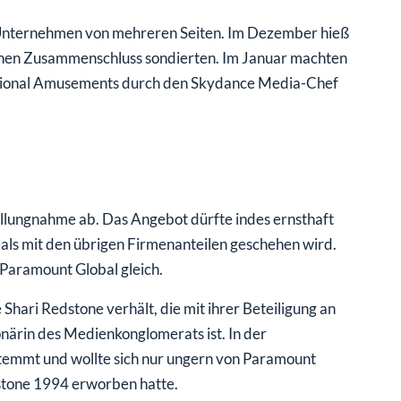
m Unternehmen von mehreren Seiten. Im Dezember hieß
inen Zusammenschluss sondierten. Im Januar machten
tional Amusements durch den Skydance Media-Chef
ellungnahme ab. Das Angebot dürfte indes ernsthaft
eals mit den übrigen Firmenanteilen geschehen wird.
 Paramount Global gleich.
Shari Redstone verhält, die mit ihrer Beteiligung an
ärin des Medienkonglomerats ist. In der
stemmt und wollte sich nur ungern von Paramount
stone 1994 erworben hatte.