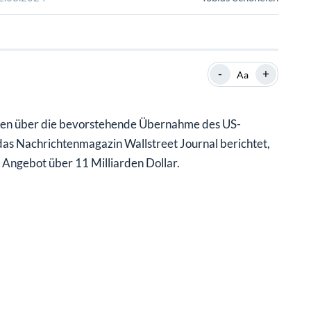
SHOP
SHOP
WEBINARE
WEBINARE
RATGEBER
RATGEBER
-
+
Aa
SHOP
WEBINARE
RATGEBER
nen über die bevorstehende Übernahme des US-
s Nachrichtenmagazin Wallstreet Journal berichtet,
Angebot über 11 Milliarden Dollar.