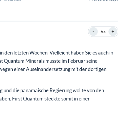
SHOP
SHOP
WEBINARE
WEBINARE
RATGEBER
RATGEBER
-
+
Aa
SHOP
WEBINARE
RATGEBER
n den letzten Wochen. Vielleicht haben Sie es auch in
st Quantum Minerals musste im Februar seine
egen einer Auseinandersetzung mit der dortigen
g und die panamaische Regierung wollte von den
ben. First Quantum steckte somit in einer