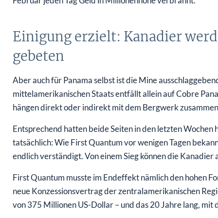
Februar jeden Tag Geld in Millionenhöhe verbrannt.
Einigung erzielt: Kanadier werd
gebeten
Aber auch für Panama selbst ist die Mine ausschlaggeben
mittelamerikanischen Staats entfällt allein auf Cobre P
hängen direkt oder indirekt mit dem Bergwerk zusammen
Entsprechend hatten beide Seiten in den letzten Wochen h
tatsächlich: Wie First Quantum vor wenigen Tagen bekan
endlich verständigt. Von einem Sieg können die Kanadier a
First Quantum musste im Endeffekt nämlich den hohen Fo
neue Konzessionsvertrag der zentralamerikanischen Regi
von 375 Millionen US-Dollar – und das 20 Jahre lang, mit 