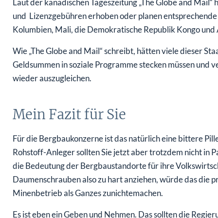
Laut der kanadischen Tageszeitung „The Globe and Mail“ h
und Lizenzgebühren erhoben oder planen entsprechende Sch
Kolumbien, Mali, die Demokratische Republik Kongo und A
Wie „The Globe and Mail“ schreibt, hätten viele dieser 
Geldsummen in soziale Programme stecken müssen und ver
wieder auszugleichen.
Mein Fazit für Sie
Für die Bergbaukonzerne ist das natürlich eine bittere Pil
Rohstoff-Anleger sollten Sie jetzt aber trotzdem nicht in 
die Bedeutung der Bergbaustandorte für ihre Volkswirts
Daumenschrauben also zu hart anziehen, würde das die pri
Minenbetrieb als Ganzes zunichtemachen.
Es ist eben ein Geben und Nehmen. Das sollten die Regier