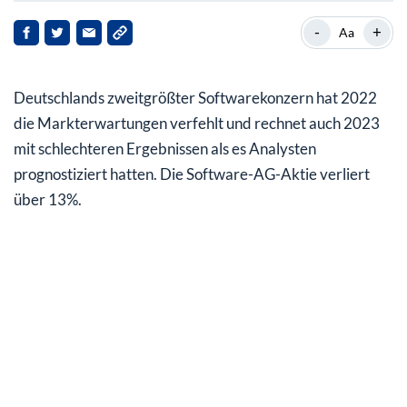
Zukauf der US-Firma Streamsets belastet Ergebnis
-
+
Aa
Ausblick des Managements weit unter den
Erwartungen
Deutschlands zweitgrößter Softwarekonzern hat 2022
Stellenabbau und Konzentration auf
die Markterwartungen verfehlt und rechnet auch 2023
Wachstumsbereiche
mit schlechteren Ergebnissen als es Analysten
prognostiziert hatten. Die Software-AG-Aktie verliert
über 13%.