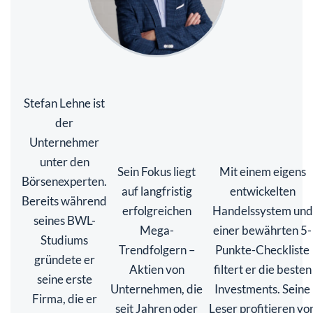
Stefan Lehne ist
der
Unternehmer
unter den
Sein Fokus liegt
Mit einem eigens
Börsenexperten.
auf langfristig
entwickelten
Bereits während
erfolgreichen
Handelssystem und
seines BWL-
Mega-
einer bewährten 5-
Studiums
Trendfolgern –
Punkte-Checkliste
gründete er
Aktien von
filtert er die besten
seine erste
Unternehmen, die
Investments. Seine
Firma, die er
seit Jahren oder
Leser profitieren vo