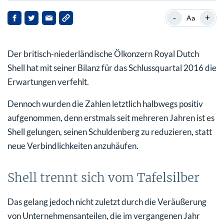
Shell trennt sich vom Tafelsilber
-
+
Aa
Ölpreisrutsch mit Folgen
Der britisch-niederländische Ölkonzern Royal Dutch
Shell Aktie: Es geht aufwärts
Shell hat mit seiner Bilanz für das Schlussquartal 2016 die
Erwartungen verfehlt.
Dennoch wurden die Zahlen letztlich halbwegs positiv
aufgenommen, denn erstmals seit mehreren Jahren ist es
Shell gelungen, seinen Schuldenberg zu reduzieren, statt
neue Verbindlichkeiten anzuhäufen.
Shell trennt sich vom Tafelsilber
Das gelang jedoch nicht zuletzt durch die Veräußerung
von Unternehmensanteilen, die im vergangenen Jahr