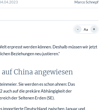
SHOP
SHOP
WEBINARE
WEBINARE
RATGEBER
RATGEBER
-
+
Aa
SHOP
WEBINARE
RATGEBER
Welt erpresst werden können. Deshalb müssen wir jetzt
lichen Beziehungen neu justieren.“
n auf China angewiesen
einmeier. Sie werden es schon ahnen: Das
 auch auf die prekäre Abhängigkeit der
reich der Seltenen Erden (SE).
s importierte Deutschland zwischen Januar und