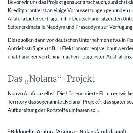
Kreditgarantie ist an einige Voraussetzungen gebunden und
Arafura Lieferverträge mit in Deutschland sitzenden Un
Seltenerdmetalle Neodym und Praseodym zur Verfügung s
Diese sollen dann von deutschen Unternehmen etwa in Pe
Antriebssträngen (z.B. in Elektromotoren) verbaut werden
unabhängiger von China machen – zugunsten Australiens.
Das „Nolans“-Projekt
Nun zu Arafura selbst: Die börsennotierte Firma entwickel
1
Territory das sogenannte „Nolans“-Projekt
, das später s
Aufbereitung der Rohstoffe umfassen soll.
1
Bildquelle: Arafura (Arafura – Nolans (arultd.com))