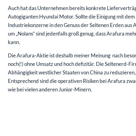
Auch hat das Unternehmen bereits konkrete Lieferverträ
Autogiganten Hyundai Motor. Sollte die Einigung mit dem d
Industriekonzerne in den Genuss der Seltenen Erden aus
um „Nolans“ sind jedenfalls groß genug, dass Arafura meh
kann.
Die Arafura-Aktie ist deshalb meiner Meinung nach beson
noch(!) ohne Umsatz und hoch defizitär. Die Seltenerd-Fir
Abhängigkeit westlicher Staaten von China zu reduzieren, w
Entsprechend sind die operativen Risiken bei Arafura zwa
wie bei vielen anderen Junior-Minern.