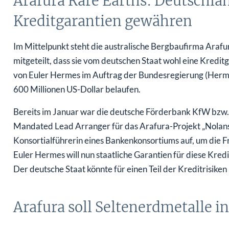
Kreditgarantien gewähren
Im Mittelpunkt steht die australische Bergbaufirma Arafur
mitgeteilt, dass sie vom deutschen Staat wohl eine Kredit
von Euler Hermes im Auftrag der Bundesregierung (Herme
600 Millionen US-Dollar belaufen.
Bereits im Januar war die deutsche Förderbank KfW bzw
Mandated Lead Arranger für das Arafura-Projekt „Nolans“
Konsortialführerin eines Bankenkonsortiums auf, um die F
Euler Hermes will nun staatliche Garantien für diese Kred
Der deutsche Staat könnte für einen Teil der Kreditrisike
Arafura soll Seltenerdmetalle i
Bevor wir uns das Projekt genauer anschauen, zunächst ei