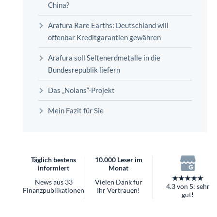
überhaupt?
Worauf Sie bei ETFs achten sollten
Arafura Rare Earths: Deutschland will
offenbar Kreditgarantien gewähren
Arafura soll Seltenerdmetalle in die
Bundesrepublik liefern
Das „Nolans“-Projekt
Mein Fazit für Sie
Täglich bestens
10.000 Leser im
informiert
Monat
★★★★★
News aus 33
Vielen Dank für
4.3 von 5: sehr
Finanzpublikationen
Ihr Vertrauen!
gut!