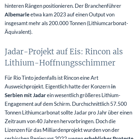
hinteren Rängen positionieren. Der Branchenführer
Albemarle
etwa kam 2023 auf einen Output von
insgesamt mehr als 200.000 Tonnen (Lithiumcarbonat-
Äquivalent).
Jadar-Projekt auf Eis: Rincon als
Lithium-Hoffnungsschimmer
Für Rio Tinto jedenfalls ist Rincon eine Art
Ausweichprojekt. Eigentlich hatte der Konzern
in
Serbien mit Jadar
ein wesentlich größeres Lithium-
Engagement auf dem Schirm. Durchschnittlich 57.500
Tonnen Lithiumcarbonat sollte Jadar pro Jahr über einen
Zeitraum von 40 Jahren hervorbringen. Doch die
Lizenzen für das Milliardenprojekt wurden von der
serbischen Regierung 2022 wegen
erheblicher Proteste