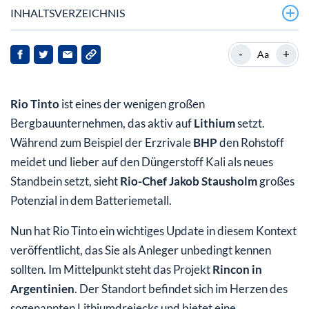
INHALTSVERZEICHNIS
Rio Tinto und Rincon: Zunächst 3.000 Tonnen
-
+
Aa
Lithiumcarbonat pro Jahr
Jadar-Projekt auf Eis: Rincon als Lithium-
Rio Tinto
ist eines der wenigen großen
Hoffnungsschimmer
Bergbauunternehmen, das aktiv auf
Lithium
setzt.
Inbetriebnahme noch für 2024 angedacht
Während zum Beispiel der Erzrivale
BHP
den Rohstoff
meidet und lieber auf den Düngerstoff Kali als neues
Quo vadis Lithiumpreis?
Standbein setzt, sieht
Rio-Chef Jakob Stausholm
großes
Mein Fazit Für sie
Potenzial in dem Batteriemetall.
Nun hat Rio Tinto ein wichtiges Update in diesem Kontext
veröffentlicht, das Sie als Anleger unbedingt kennen
sollten. Im Mittelpunkt steht das Projekt
Rincon in
Argentinien
. Der Standort befindet sich im Herzen des
sogenannten Lithiumdreiecks und bietet eine