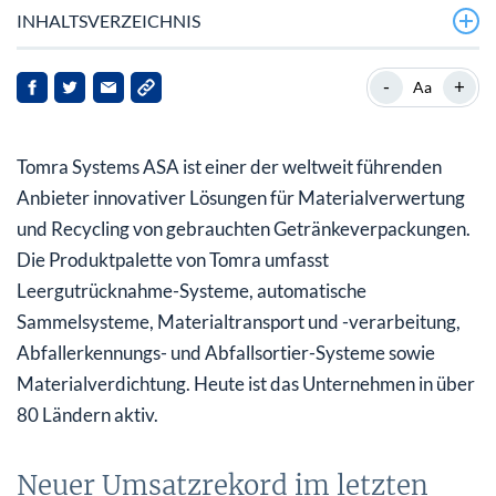
INHALTSVERZEICHNIS
Neuer Umsatzrekord im letzten Quartal
-
+
Aa
Hohe Kosten belasten den Gewinn
Tomra Systems ASA ist einer der weltweit führenden
Zu hohes KGV: Mehrheit der Analysten empfiehlt
keinen Kauf
Anbieter innovativer Lösungen für Materialverwertung
und Recycling von gebrauchten Getränkeverpackungen.
Die Produktpalette von Tomra umfasst
Leergutrücknahme-Systeme, automatische
Sammelsysteme, Materialtransport und -verarbeitung,
Abfallerkennungs- und Abfallsortier-Systeme sowie
Materialverdichtung. Heute ist das Unternehmen in über
80 Ländern aktiv.
Neuer Umsatzrekord im letzten