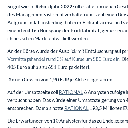
So gut wie im
Rekordjahr 2022
soll es aber im neuen Gesc
des Managements ist recht verhalten und sieht einen Umsa
Aufgrund inflationsbedingt höherer Einkaufspreise und v
einem
leichten Rückgang der Profitabilität
, gemessen an
chinesischen Markt entwickelt werden.
An der Börse wurde der Ausblick mit Enttäuschung aufge
Vormittagshandel rund 3% auf Kurse um 583 Euro ein.
Die
405 Euro auf bis zu 651 Euro geklettert.
An nen Gewinn von 1,90 EUR je Aktie eingefahren.
Auf der Umsatzseite soll
RATIONAL
6 Analysten zufolge 
verbucht haben. Das würde einer Umsatzsteigerung von 
entsprechen. Damals hatte
RATIONAL
193,5 Millionen E
Die Erwartungen von 10 Analysten für das zu Ende gegang