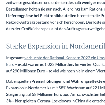
zeitweise geschlossen und orderten deshalb
weniger neu
Bestellungen holten sie nun nach. Allerdings kam Rational 
Lieferengpässe bei Elektronikbauteilen
bremsten die Pro
Rekord-Auftragsbestand vor sich herschoben. Der löste s
dass der Großküchenspezialist den Auftragsstau weitgeh
Starke Expansion in Nordameri
Insgesamt
verbuchte der Rational-Konzern 2022 ein Umsa
Euro
– exakt waren es 1,022 Milliarden. Im vierten Quarta
auf 290 Millionen Euro – so viel wie noch nie in einem Viert
Dabei spielten
Preiserhöhungen und Währungseffekte
e
Expansion in Nordamerika mit 58% Wachstum auf 221 Mil
Steigerung auf 58 Millionen Euro aus. Am schwächsten lie
3% – hier spielten Corona-Lockdowns in China die entsche