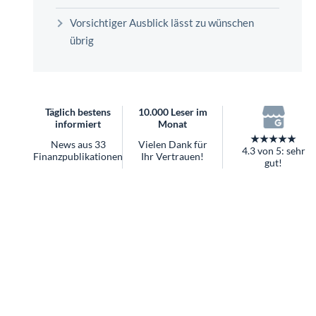
überhaupt?
Vorsichtiger Ausblick lässt zu wünschen
Worauf Sie bei ETFs achten sollten
übrig
Täglich bestens
10.000 Leser im
informiert
Monat
★★★★★
News aus 33
Vielen Dank für
4.3 von 5: sehr
Finanzpublikationen
Ihr Vertrauen!
gut!