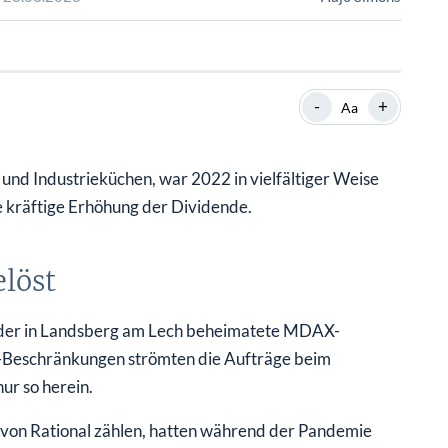
SHOP
SHOP
WEBINARE
WEBINARE
RATGEBER
RATGEBER
-
+
Aa
SHOP
WEBINARE
RATGEBER
 und Industrieküchen, war 2022 in vielfältiger Weise
e kräftige Erhöhung der Dividende.
elöst
te der in Landsberg am Lech beheimatete MDAX-
-Beschränkungen strömten die Aufträge beim
ur so herein.
 von Rational zählen, hatten während der Pandemie