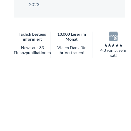
überhaupt?
2023
Worauf Sie bei ETFs achten sollten
Täglich bestens
10.000 Leser im
informiert
Monat
★★★★★
News aus 33
Vielen Dank für
4.3 von 5: sehr
Finanzpublikationen
Ihr Vertrauen!
gut!