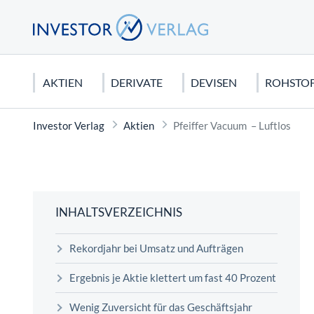
AKTIEN
DERIVATE
DEVISEN
ROHSTO
Investor Verlag
Aktien
Pfeiffer Vacuum – Luftlos
DEUTSCHLAND
CFDS & CFD-HANDEL
EURO
EDELMETALLE
AKTIEN KAUFEN
USA
FUTURE
US DOLL
ROHSTO
CHARTA
DAX 40
CFDs für Anfänger
Gold
Dividendenaktien
Dow Jone
Dax Futur
Seltene E
Candlesti
MDAX
Silber
Orderarten
NASDAQ 
Rohöl
Elliot Wa
INHALTSVERZEICHNIS
SDAX
Platin
Kapitalschutzwissen
S&P 500
Erdgas
Technisch
Rekordjahr bei Umsatz und Aufträgen
Mercedes Benz Aktie
Kupfer
Wirtschaftstheorien
Tesla Mot
Agrar Roh
FONDS
Biontech Aktie
Palladium
Apple Akt
Graphit
Ergebnis je Aktie klettert um fast 40 Prozent
Sinnvolles Fondssparen: Geht das
Wenig Zuversicht für das Geschäftsjahr