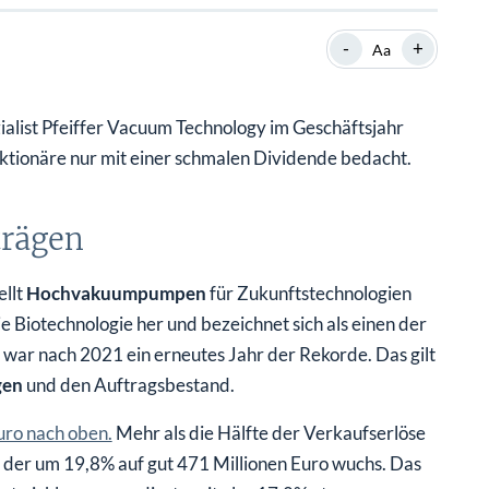
SHOP
SHOP
WEBINARE
WEBINARE
RATGEBER
RATGEBER
-
+
Aa
ialist Pfeiffer Vacuum Technology im Geschäftsjahr
SHOP
WEBINARE
RATGEBER
ktionäre nur mit einer schmalen Dividende bedacht.
trägen
ellt
Hochvakuumpumpen
für Zukunftstechnologien
e Biotechnologie her und bezeichnet sich als einen der
ar nach 2021 ein erneutes Jahr der Rekorde. Das gilt
gen
und den Auftragsbestand.
uro nach oben.
Mehr als die Hälfte der Verkaufserlöse
, der um 19,8% auf gut 471 Millionen Euro wuchs. Das