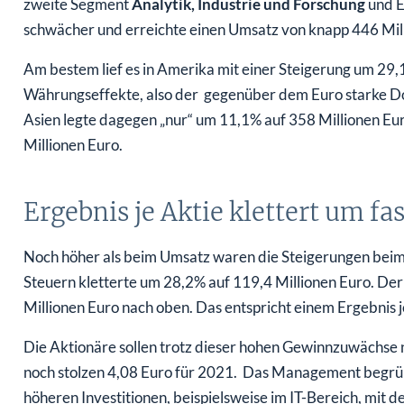
zweite Segment
Analytik, Industrie und Forschung
und E
schwächer und erreichte einen Umsatz von knapp 446 Mil
Am bestem lief es in Amerika mit einer Steigerung um 29,1
Währungseffekte, also der gegenüber dem Euro starke Dol
Asien legte dagegen „nur“ um 11,1% auf 358 Millionen Eu
Millionen Euro.
Ergebnis je Aktie klettert um fa
Noch höher als beim Umsatz waren die Steigerungen beim
Steuern kletterte um 28,2% auf 119,4 Millionen Euro. Der
Millionen Euro nach oben. Das entspricht einem Ergebnis j
Die Aktionäre sollen trotz dieser hohen Gewinnzuwächse
noch stolzen 4,08 Euro für 2021. Das Management begrün
höheren Investitionen, beispielsweise im IT-Bereich, mit 