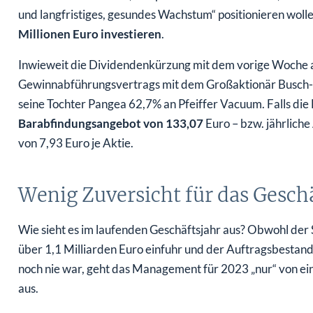
und langfristiges, gesundes Wachstum“ positionieren wo
Millionen Euro investieren
.
Inwieweit die Dividendenkürzung mit dem vorige Woche 
Gewinnabführungsvertrags mit dem Großaktionär Busch-G
seine Tochter Pangea 62,7% an Pfeiffer Vacuum. Falls di
Barabfindungsangebot von 133,07
Euro – bzw. jährlich
von 7,93 Euro je Aktie.
Wenig Zuversicht für das Gesch
Wie sieht es im laufenden Geschäftsjahr aus? Obwohl de
über 1,1 Milliarden Euro einfuhr und der Auftragsbestand
noch nie war, geht das Management für 2023 „nur“ von 
aus.