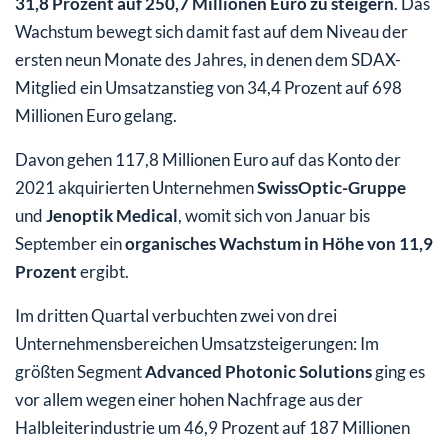
31,8 Prozent auf 250,7 Millionen Euro zu steigern
. Das
Wachstum bewegt sich damit fast auf dem Niveau der
ersten neun Monate des Jahres, in denen dem SDAX-
Mitglied ein Umsatzanstieg von 34,4 Prozent auf 698
Millionen Euro gelang.
Davon gehen 117,8 Millionen Euro auf das Konto der
2021 akquirierten Unternehmen
SwissOptic-Gruppe
und
Jenoptik Medical
, womit sich von Januar bis
September ein
organisches Wachstum in Höhe von 11,9
Prozent
ergibt.
Im dritten Quartal verbuchten zwei von drei
Unternehmensbereichen Umsatzsteigerungen: Im
größten Segment
Advanced Photonic Solutions
ging es
vor allem wegen einer hohen Nachfrage aus der
Halbleiterindustrie um 46,9 Prozent auf 187 Millionen