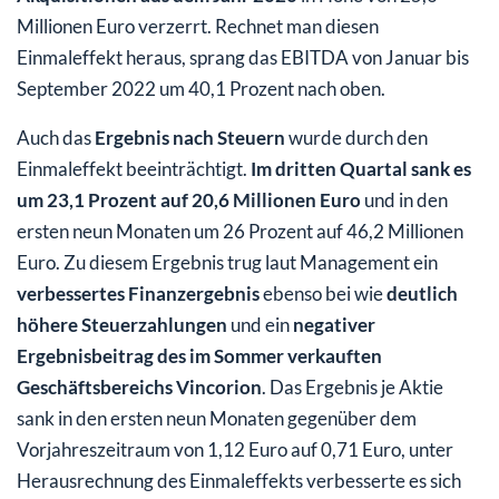
Millionen Euro verzerrt. Rechnet man diesen
Einmaleffekt heraus, sprang das EBITDA von Januar bis
September 2022 um 40,1 Prozent nach oben.
Auch das
Ergebnis nach Steuern
wurde durch den
Einmaleffekt beeinträchtigt.
Im dritten Quartal sank es
um 23,1 Prozent auf 20,6 Millionen Euro
und in den
ersten neun Monaten um 26 Prozent auf 46,2 Millionen
Euro. Zu diesem Ergebnis trug laut Management ein
verbessertes Finanzergebnis
ebenso bei wie
deutlich
höhere Steuerzahlungen
und ein
negativer
Ergebnisbeitrag des im Sommer verkauften
Geschäftsbereichs Vincorion
. Das Ergebnis je Aktie
sank in den ersten neun Monaten gegenüber dem
Vorjahreszeitraum von 1,12 Euro auf 0,71 Euro, unter
Herausrechnung des Einmaleffekts verbesserte es sich