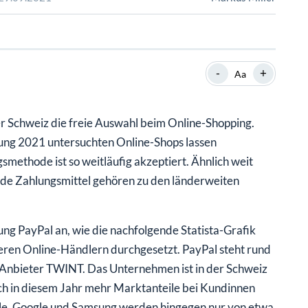
SHOP
SHOP
WEBINARE
WEBINARE
RATGEBER
RATGEBER
-
+
Aa
SHOP
WEBINARE
RATGEBER
er Schweiz die freie Auswahl beim Online-Shopping.
ung 2021 untersuchten Online-Shops lassen
smethode ist so weitläufig akzeptiert. Ähnlich weit
eide Zahlungsmittel gehören zu den länderweiten
ng PayPal an, wie die nachfolgende Statista-Grafik
ineren Online-Händlern durchgesetzt. PayPal steht rund
nbieter TWINT. Das Unternehmen ist in der Schweiz
ch in diesem Jahr mehr Marktanteile bei Kundinnen
le, Google und Samsung werden hingegen nur von etwa