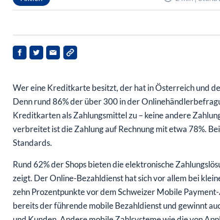
Wer eine Kreditkarte besitzt, der hat in Österreich und d
Denn rund 86% der über 300 in der Onlinehändlerbefrag
Kreditkarten als Zahlungsmittel zu – keine andere Zahlung
verbreitet ist die Zahlung auf Rechnung mit etwa 78%. B
Standards.
Rund 62% der Shops bieten die elektronische Zahlungslösu
zeigt. Der Online-Bezahldienst hat sich vor allem bei kle
zehn Prozentpunkte vor dem Schweizer Mobile Payment-A
bereits der führende mobile Bezahldienst und gewinnt au
und Kunden. Andere mobile Zahlsysteme wie die von App