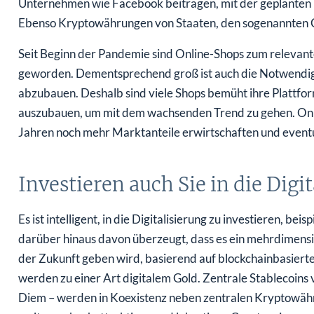
Unternehmen wie Facebook beitragen, mit der geplanten
Ebenso Kryptowährungen von Staaten, den sogenannten C
Seit Beginn der Pandemie sind Online-Shops zum relevant
geworden. Dementsprechend groß ist auch die Notwendig
abzubauen. Deshalb sind viele Shops bemüht ihre Plattf
auszubauen, um mit dem wachsenden Trend zu gehen. On
Jahren noch mehr Marktanteile erwirtschaften und event
Investieren auch Sie in die Dig
Es ist intelligent, in die Digitalisierung zu investieren, be
darüber hinaus davon überzeugt, dass es ein mehrdimensio
der Zukunft geben wird, basierend auf blockchainbasiert
werden zu einer Art digitalem Gold. Zentrale Stablecoin
Diem – werden in Koexistenz neben zentralen Kryptowähr