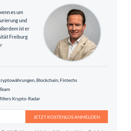
 wenn es um
urierung und
ßerdem ist er
ität Freiburg
r
ryptowährungen, Blockchain, Fintechs
 Team
 Millers Krypto-Radar
JETZT KOSTENLOS ANMELDEN