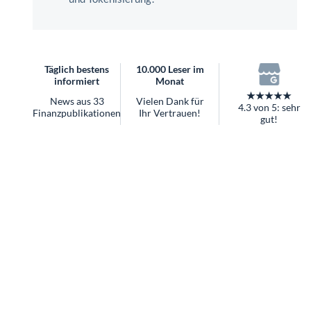
überhaupt?
Worauf Sie bei ETFs achten sollten
Täglich bestens
10.000 Leser im
informiert
Monat
★★★★★
News aus 33
Vielen Dank für
4.3 von 5: sehr
Finanzpublikationen
Ihr Vertrauen!
gut!