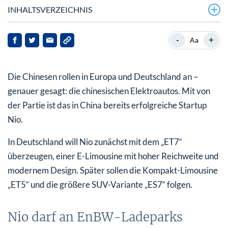
INHALTSVERZEICHNIS
Nio darf an EnBW-Ladeparks Batteriewechsel-
-
+
Aa
Stationen aufbauen
Akkus wechseln in fünf Minuten
Die Chinesen rollen in Europa und Deutschland an –
In China bereits ein voller Erfolg
genauer gesagt: die chinesischen Elektroautos. Mit von
der Partie ist das in China bereits erfolgreiche Startup
Mein Fazit für Sie: Chancen und Risiken
Nio.
In Deutschland will Nio zunächst mit dem „ET7“
überzeugen, einer E-Limousine mit hoher Reichweite und
modernem Design. Später sollen die Kompakt-Limousine
„ET5“ und die größere SUV-Variante „ES7“ folgen.
Nio darf an EnBW-Ladeparks