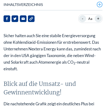
INHALTSVERZEICHNIS
Blick auf die Umsatz- und Gewinnentwicklung!
-
+
Aa
Hohe Verschuldung belastet Erwartungen der
Analysten!
Sicher halten auch Sie eine stabile Energieversorgung
Geht die Rallye noch weiter?
ohne Kohlendioxid-Emissionen für erstrebenswert. Das
Unternehmen Nextera Energy kann das, zumindest nach
Fazit
der in den USA gängigen Taxonomie, die neben Wind-
und Solarkraft auch Atomenergie als CO
-neutral
2
einstuft.
Blick auf die Umsatz- und
Gewinnentwicklung!
Die nachstehende Grafik zeigt ein deutliches Plus bei