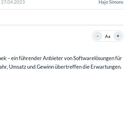
SHOP
SHOP
WEBINARE
WEBINARE
RATGEBER
RATGEBER
-
+
Aa
SHOP
WEBINARE
RATGEBER
 ein führender Anbieter von Softwarelösungen für
 Jahr, Umsatz und Gewinn übertreffen die Erwartungen.