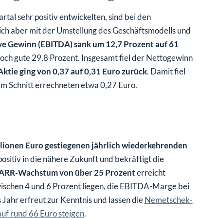
al sehr positiv entwickelten, sind bei den
ich aber mit der Umstellung des Geschäftsmodells und
ve Gewinn (EBITDA) sank um 12,7 Prozent auf 61
ch gute 29,8 Prozent. Insgesamt fiel der Nettogewinn
Aktie ging von 0,37 auf 0,31 Euro zurück
. Damit fiel
im Schnitt errechneten etwa 0,27 Euro.
llionen Euro gestiegenen jährlich wiederkehrenden
itiv in die nähere Zukunft und bekräftigt die
ARR-Wachstum von über 25 Prozent
erreicht
wischen 4 und 6 Prozent liegen, die EBITDA-Marge bei
 Jahr erfreut zur Kenntnis und lassen die
Nemetschek-
uf rund 66 Euro steigen
.