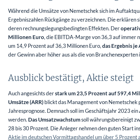
Während die Umsätze von Nemetschek sich im Auftaktquart
Ergebniszahlen Rückgänge zu verzeichnen. Die erklären s
deren rechnungslegungsbedingten Effekten. Der
operati
Millionen Euro
, die EBITDA-Marge von 36,3 auf immer no
um 14,9 Prozent auf 36,3 Millionen Euro,
das Ergebnis je 
der Gewinn aber höher aus als die von Branchenexperten 
Ausblick bestätigt, Aktie steigt
Auch angesichts der
stark um 23,5 Prozent auf 597,4 Mi
Umsätze (ARR)
blickt das Management von Nemetschek pos
Jahresprognose. Demnach soll im Geschäftsjahr 2023 ein
werden.
Das Umsatzwachstum
soll währungsbereinigt z
28 bis 30 Prozent. Die Anleger nehmen den guten Start ins
Aktie im deutschen Vormittagshandel um über 5 Prozent a