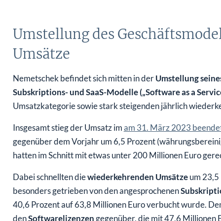
Umstellung des Geschäftsmodell
Umsätze
Nemetschek befindet sich mitten in der
Umstellung seine
Subskriptions- und SaaS-Modelle („Software as a Servic
Umsatzkategorie sowie stark steigenden jährlich wieder
Insgesamt stieg der Umsatz im
am 31. März 2023 beendet
gegenüber dem Vorjahr um 6,5 Prozent (währungsbereinigt
hatten im Schnitt mit etwas unter 200 Millionen Euro gere
Dabei schnellten die
wiederkehrenden Umsätze
um 23,5 
besonders getrieben von den angesprochenen
Subskript
40,6 Prozent auf 63,8 Millionen Euro verbucht wurde. De
den
Softwarelizenzen
gegenüber, die mit 47,6 Millionen 