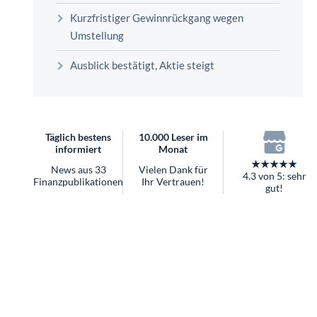
überhaupt?
Kurzfristiger Gewinnrückgang wegen
Worauf Sie bei ETFs achten sollten
Umstellung
Ausblick bestätigt, Aktie steigt
Täglich bestens
10.000 Leser im
informiert
Monat
★★★★★
News aus 33
Vielen Dank für
4.3 von 5: sehr
Finanzpublikationen
Ihr Vertrauen!
gut!