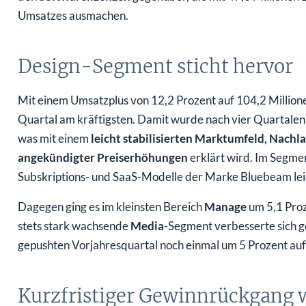
Umsatzes ausmachen.
Design-Segment sticht hervor
Mit einem Umsatzplus von 12,2 Prozent auf 104,2 Millio
Quartal am kräftigsten. Damit wurde nach vier Quartalen 
was mit einem
leicht stabilisierten Marktumfeld, Nach
angekündigter Preiserhöhungen
erklärt wird. Im Segme
Subskriptions- und SaaS-Modelle der Marke Bluebeam leic
Dagegen ging es im kleinsten Bereich
Manage
um 5,1 Proz
stets stark wachsende
Media
-Segment verbesserte sich 
gepushten Vorjahresquartal noch einmal um 5 Prozent auf 
Kurzfristiger Gewinnrückgang