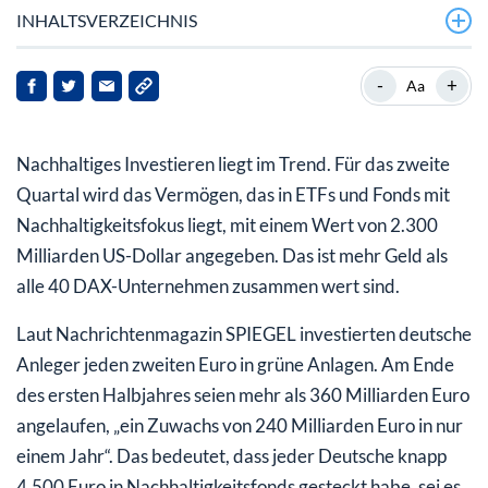
INHALTSVERZEICHNIS
Ehemalige Nachhaltigkeitschefs von Blackrock und
-
+
Aa
DWS packen aus
Bessere Performance: Nur ein Traum
Nachhaltiges Investieren liegt im Trend. Für das zweite
Quartal wird das Vermögen, das in ETFs und Fonds mit
Nachhaltigkeitsfokus liegt, mit einem Wert von 2.300
Milliarden US-Dollar angegeben. Das ist mehr Geld als
alle 40 DAX-Unternehmen zusammen wert sind.
Laut Nachrichtenmagazin SPIEGEL investierten deutsche
Anleger jeden zweiten Euro in grüne Anlagen. Am Ende
des ersten Halbjahres seien mehr als 360 Milliarden Euro
angelaufen, „ein Zuwachs von 240 Milliarden Euro in nur
einem Jahr“. Das bedeutet, dass jeder Deutsche knapp
4.500 Euro in Nachhaltigkeitsfonds gesteckt habe, sei es