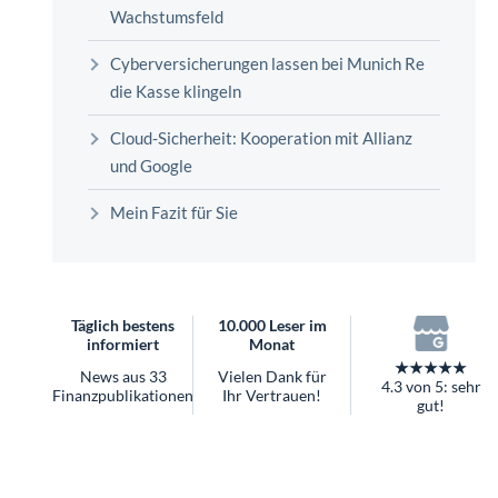
überhaupt?
Wachstumsfeld
Worauf Sie bei ETFs achten sollten
Cyberversicherungen lassen bei Munich Re
die Kasse klingeln
Cloud-Sicherheit: Kooperation mit Allianz
und Google
Mein Fazit für Sie
Täglich bestens
10.000 Leser im
informiert
Monat
★★★★★
News aus 33
Vielen Dank für
4.3 von 5: sehr
Finanzpublikationen
Ihr Vertrauen!
gut!