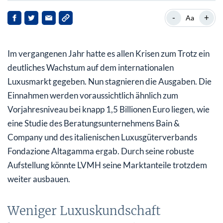
Weniger Luxuskundschaft konsumiert umso mehr
-
+
Aa
HSBC-Experten sehen 2025 neue Chancen
Im vergangenen Jahr hatte es allen Krisen zum Trotz ein
Bewertung
deutliches Wachstum auf dem internationalen
Charttechnischer Blick
Luxusmarkt gegeben. Nun stagnieren die Ausgaben. Die
Einnahmen werden voraussichtlich ähnlich zum
Fazit
Vorjahresniveau bei knapp 1,5 Billionen Euro liegen, wie
eine Studie des Beratungsunternehmens Bain &
Company und des italienischen Luxusgüterverbands
Fondazione Altagamma ergab. Durch seine robuste
Aufstellung könnte LVMH seine Marktanteile trotzdem
weiter ausbauen.
Weniger Luxuskundschaft