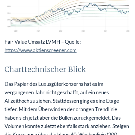
Fair Value Umsatz LVMH – Quelle:
https://www.aktienscreener.com
Charttechnischer Blick
Das Papier des Luxusgüterkonzerns hat es im
vergangenen Jahr nicht geschafft, auf ein neues
Allzeithoch zu ziehen. Stattdessen ging es eine Etage
tiefer. Mit dem Überwinden der orangen Trendlinie
haben sich jetzt aber die Bullen zurückgemeldet. Das
Volumen konnte zuletzt ebenfalls stark anziehen. Steigen
die Kurse auch über die blaue 40-Wochenlinie (200-