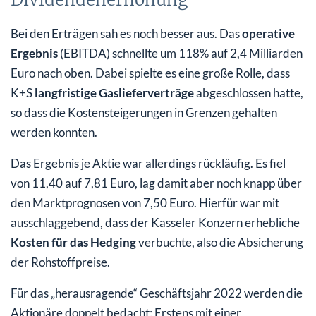
Bei den Erträgen sah es noch besser aus. Das
operative
Ergebnis
(EBITDA) schnellte um 118% auf 2,4 Milliarden
Euro nach oben. Dabei spielte es eine große Rolle, dass
K+S
langfristige Gaslieferverträge
abgeschlossen hatte,
so dass die Kostensteigerungen in Grenzen gehalten
werden konnten.
Das Ergebnis je Aktie war allerdings rückläufig. Es fiel
von 11,40 auf 7,81 Euro, lag damit aber noch knapp über
den Marktprognosen von 7,50 Euro. Hierfür war mit
ausschlaggebend, dass der Kasseler Konzern erhebliche
Kosten für das Hedging
verbuchte, also die Absicherung
der Rohstoffpreise.
Für das „herausragende“ Geschäftsjahr 2022 werden die
Aktionäre doppelt bedacht: Erstens mit einer