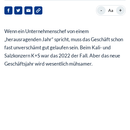
Steiler Anstieg der Kalipreise sorgt für Umsatzschub
-
+
Aa
Aktienrückkäufe plus Dividendenerhöhung
Wenn ein Unternehmenschef von einem
Ausblick für 2023 überrascht positiv
„herausragenden Jahr“ spricht, muss das Geschäft schon
fast unverschämt gut gelaufen sein. Beim Kali- und
Salzkonzern K+S war das 2022 der Fall. Aber das neue
Geschäftsjahr wird wesentlich mühsamer.