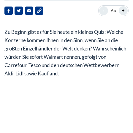
Kroger: der Gigant
-
+
Aa
Blue Chip mit Wachstumspotenzial
Zu Beginn gibt es für Sie heute ein kleines Quiz: Welche
Die Zukunft ist online
Konzerne kommen Ihnen in den Sinn, wenn Sie an die
Stark umkämpfter Markt
größten Einzelhändler der Welt denken? Wahrscheinlich
würden Sie sofort Walmart nennen, gefolgt von
Mein Fazit für Sie
Carrefour, Tesco und den deutschen Wettbewerbern
Aldi, Lidl sowie Kaufland.