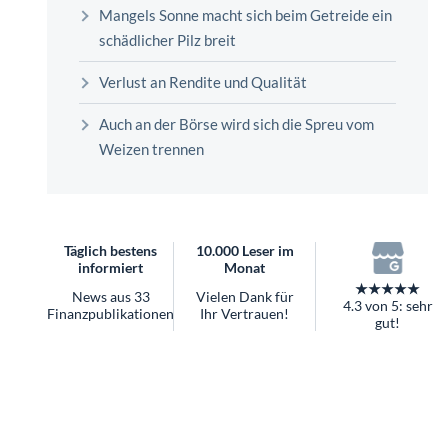
überhaupt?
Mangels Sonne macht sich beim Getreide ein
Worauf Sie bei ETFs achten sollten
schädlicher Pilz breit
Verlust an Rendite und Qualität
Auch an der Börse wird sich die Spreu vom
Weizen trennen
Täglich bestens
10.000 Leser im
informiert
Monat
★★★★★
News aus 33
Vielen Dank für
4.3 von 5: sehr
Finanzpublikationen
Ihr Vertrauen!
gut!