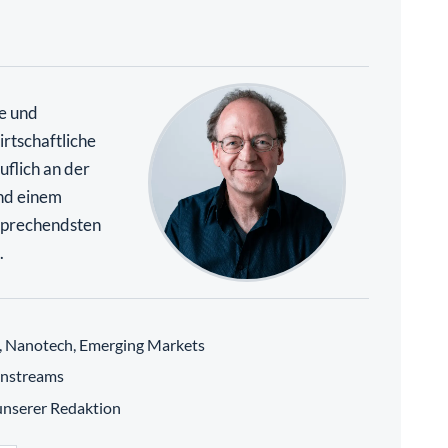
te und
rtschaftliche
uflich an der
nd einem
rsprechendsten
.
h, Nanotech, Emerging Markets
instreams
 unserer Redaktion