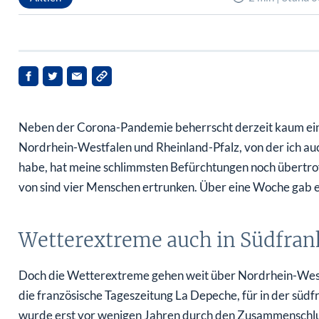
Neben der Corona-Pandemie beherrscht derzeit kaum ein T
Nordrhein-Westfalen und Rheinland-Pfalz, von der ich auc
habe, hat meine schlimmsten Befürchtungen noch übertrof
von sind vier Menschen ertrunken. Über eine Woche gab es
Wetterextreme auch in Südfran
Doch die Wetterextreme gehen weit über Nordrhein-Westf
die französische Tageszeitung La Depeche, für in der süd
wurde erst vor wenigen Jahren durch den Zusammenschlu