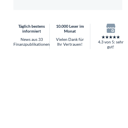
überhaupt?
Worauf Sie bei ETFs achten sollten
Täglich bestens
10.000 Leser im
informiert
Monat
★★★★★
News aus 33
Vielen Dank für
4.3 von 5: sehr
Finanzpublikationen
Ihr Vertrauen!
gut!