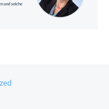
en und solche
ized