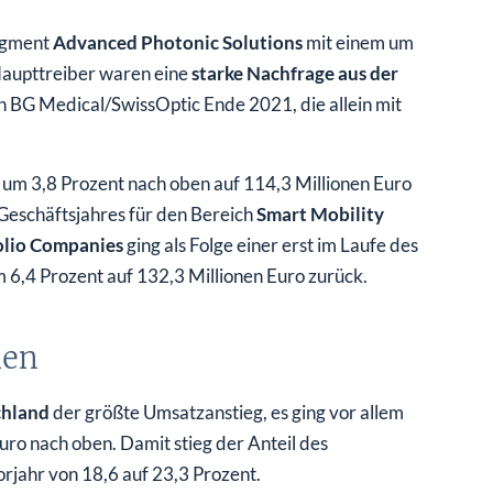
Segment
Advanced Photonic Solutions
mit einem um
Haupttreiber waren eine
starke Nachfrage aus der
n BG Medical/SwissOptic Ende 2021, die allein mit
 um 3,8 Prozent nach oben auf 114,3 Millionen Euro
Geschäftsjahres für den Bereich
Smart Mobility
olio Companies
ging als Folge einer erst im Laufe des
6,4 Prozent auf 132,3 Millionen Euro zurück.
nen
chland
der größte Umsatzanstieg, es ging vor allem
ro nach oben. Damit stieg der Anteil des
jahr von 18,6 auf 23,3 Prozent.