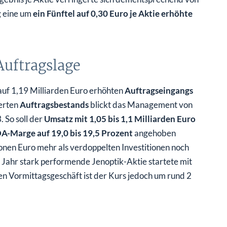
g eine um
ein Fünftel auf 0,30 Euro je Aktie erhöhte
Auftragslage
auf 1,19 Milliarden Euro erhöhten
Auftragseingangs
erten
Auftragsbestands
blickt das Management von
 So soll der
Umsatz mit 1,05 bis 1,1 Milliarden Euro
A-Marge auf 19,0 bis 19,5 Prozent
angehoben
ionen Euro mehr als verdoppelten Investitionen noch
n Jahr stark performende Jenoptik-Aktie startete mit
en Vormittagsgeschäft ist der Kurs jedoch um rund 2