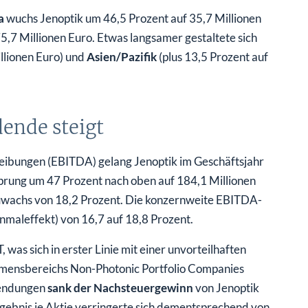
a
wuchs Jenoptik um 46,5 Prozent auf 35,7 Millionen
,7 Millionen Euro. Etwas langsamer gestaltete sich
llionen Euro) und
Asien/Pazifik
(plus 13,5 Prozent auf
ende steigt
eibungen (EBITDA) gelang Jenoptik im Geschäftsjahr
Sprung um 47 Prozent nach oben auf 184,1 Millionen
Zuwachs von 18,2 Prozent. Die konzernweite EBITDA-
nmaleffekt) von 16,7 auf 18,8 Prozent.
 was sich in erster Linie mit einer unvorteilhaften
mensbereichs Non-Photonic Portfolio Companies
wendungen
sank der Nachsteuergewinn
von Jenoptik
gebnis je Aktie verringerte sich dementsprechend von