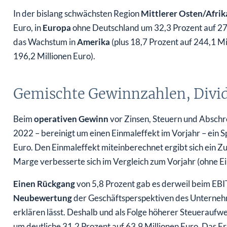
In der bislang schwächsten Region
Mittlerer Osten/Afrik
Euro, in
Europa
ohne Deutschland um 32,3 Prozent auf 275
das Wachstum in
Amerika
(plus 18,7 Prozent auf 244,1 Mi
196,2 Millionen Euro).
Gemischte Gewinnzahlen, Divid
Beim
operativen Gewinn
vor Zinsen, Steuern und Abschr
2022 – bereinigt um einen Einmaleffekt im Vorjahr – ein 
Euro. Den Einmaleffekt miteinberechnet ergibt sich ein 
Marge verbesserte sich im Vergleich zum Vorjahr (ohne Ei
Einen Rückgang
von 5,8 Prozent gab es derweil beim EBIT,
Neubewertung
der Geschäftsperspektiven des Unterneh
erklären lässt. Deshalb und als Folge höherer Steuerauf
um deutliche 31,2 Prozent auf 63,9 Millionen Euro
.
Das Er