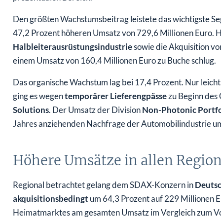
Den größten Wachstumsbeitrag leistete das wichtigste 
47,2 Prozent höheren Umsatz von 729,6 Millionen Euro. 
Halbleiterausrüstungsindustrie
sowie die Akquisition vo
einem Umsatz von 160,4 Millionen Euro zu Buche schlug.
Das organische Wachstum lag bei 17,4 Prozent. Nur leicht
ging es wegen
temporärer Lieferengpässe
zu Beginn des 
Solutions
. Der Umsatz der Division
Non-Photonic Portf
Jahres anziehenden Nachfrage der Automobilindustrie um 
Höhere Umsätze in allen Regio
Regional betrachtet gelang dem SDAX-Konzern in
Deuts
akquisitionsbedingt
um 64,3 Prozent auf 229 Millionen Eu
Heimatmarktes am gesamten Umsatz im Vergleich zum Vor