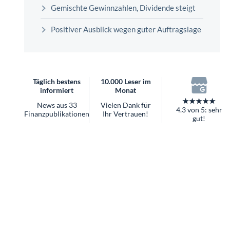
überhaupt?
Gemischte Gewinnzahlen, Dividende steigt
Worauf Sie bei ETFs achten sollten
Positiver Ausblick wegen guter Auftragslage
Täglich bestens
10.000 Leser im
informiert
Monat
★★★★★
News aus 33
Vielen Dank für
4.3 von 5: sehr
Finanzpublikationen
Ihr Vertrauen!
gut!