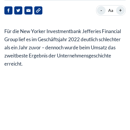
Ende des Börsenbooms reißt Konzernumsatz nach
-
+
Aa
unten
Gewinneinbruch, aber stabile Dividende
Für die New Yorker Investmentbank Jefferies Financial
Dividende mit 30 Cents je Aktie stabil
Group lief es im Geschäftsjahr 2022 deutlich schlechter
als ein Jahr zuvor – dennoch wurde beim Umsatz das
zweitbeste Ergebnis der Unternehmensgeschichte
erreicht.