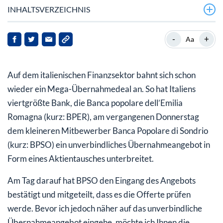
INHALTSVERZEICHNIS
BPER und BPSO im Kurzporträt
-
+
Aa
Das Übernahmeangebot
Auf dem italienischen Finanzsektor bahnt sich schon
So reagierte die Börse
wieder ein Mega-Übernahmedeal an. So hat Italiens
Zahlreiche Übernahmeangebote unter Italiens Banken
viertgrößte Bank, die Banca popolare dell’Emilia
Romagna (kurz:
BPER
), am vergangenen Donnerstag
So soll es weitergehen
dem kleineren Mitbewerber Banca Popolare di Sondrio
(kurz: BPSO) ein unverbindliches Übernahmeangebot in
Form eines Aktientausches unterbreitet.
Am Tag darauf hat BPSO den Eingang des Angebots
bestätigt und mitgeteilt, dass es die Offerte prüfen
werde. Bevor ich jedoch näher auf das unverbindliche
Übernahmeangebot eingehe, möchte ich Ihnen die