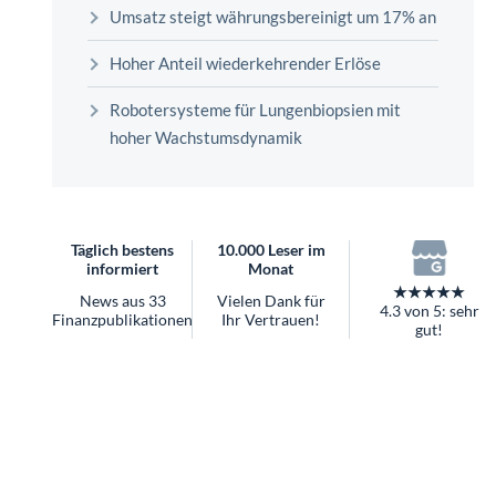
überhaupt?
Umsatz steigt währungsbereinigt um 17% an
Worauf Sie bei ETFs achten sollten
Hoher Anteil wiederkehrender Erlöse
Robotersysteme für Lungenbiopsien mit
hoher Wachstumsdynamik
Täglich bestens
10.000 Leser im
informiert
Monat
★★★★★
News aus 33
Vielen Dank für
4.3 von 5: sehr
Finanzpublikationen
Ihr Vertrauen!
gut!