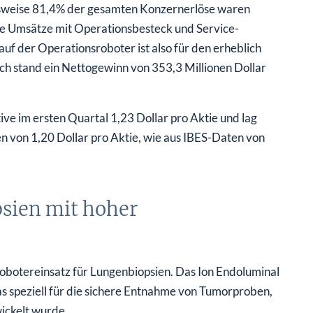
gsweise 81,4% der gesamten Konzernerlöse waren
ve Umsätze mit Operationsbesteck und Service-
f der Operationsroboter ist also für den erheblich
ich stand ein Nettogewinn von 353,3 Millionen Dollar
ve im ersten Quartal 1,23 Dollar pro Aktie und lag
n von 1,20 Dollar pro Aktie, wie aus IBES-Daten von
sien mit hoher
Robotereinsatz für Lungenbiopsien. Das Ion Endoluminal
das speziell für die sichere Entnahme von Tumorproben,
wickelt wurde.