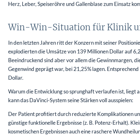
Herz, Leber, Speiseröhre und Gallenblase zum Einsatz ko
Win-Win-Situation für Klinik u
In den letzten Jahren ritt der Konzern mit seiner Position
explodierten die Umsätze von 139 Millionen Dollar auf 6,
Beeindruckend sind aber vor allem die Gewinnmargen, die 
Gegenwind geprägt war, bei 21,25% lagen. Entsprechend l
Dollar.
Warum die Entwicklung so sprunghaft verlaufen ist, liegt 
kann das DaVinci-System seine Stärken voll ausspielen:
Der Patient profitiert durch reduzierte Komplikationen un
günstige funktionelle Ergebnisse (z. B. Potenz-Erhalt). K
kosmetischen Ergebnissen auch eine raschere Wundheil