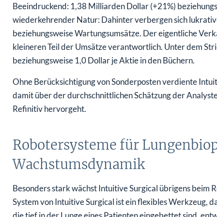
Beeindruckend: 1,38 Milliarden Dollar (+21%) beziehun
wiederkehrender Natur: Dahinter verbergen sich lukrati
beziehungsweise Wartungsumsätze. Der eigentliche Verkau
kleineren Teil der Umsätze verantwortlich. Unter dem Str
beziehungsweise 1,0 Dollar je Aktie in den Büchern.
Ohne Berücksichtigung von Sonderposten verdiente Intuiti
damit über der durchschnittlichen Schätzung der Analyste
Refinitiv hervorgeht.
Robotersysteme für Lungenbiop
Wachstumsdynamik
Besonders stark wächst Intuitive Surgical übrigens beim 
System von Intuitive Surgical ist ein flexibles Werkzeug, 
die tief in der Lunge eines Patienten eingebettet sind, ent