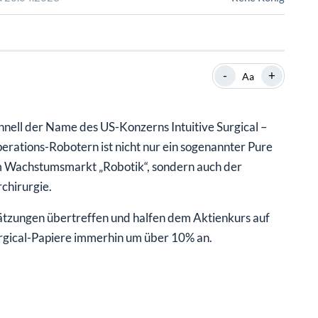
SHOP
SHOP
WEBINARE
WEBINARE
RATGEBER
RATGEBER
-
+
Aa
SHOP
WEBINARE
RATGEBER
nell der Name des US-Konzerns Intuitive Surgical –
rations-Robotern ist nicht nur ein sogenannter Pure
dem Wachstumsmarkt „Robotik“, sondern auch der
chirurgie.
ätzungen übertreffen und halfen dem Aktienkurs auf
urgical-Papiere immerhin um über 10% an.