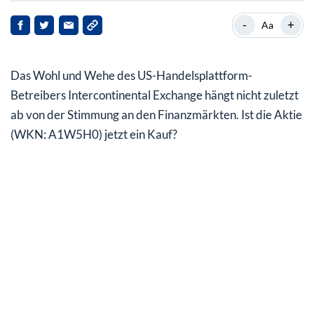
Was macht Intercontinental Exchange?
-
+
Aa
Zahlen nicht berauschend
Das Wohl und Wehe des US-Handelsplattform-
ICE Aktie jetzt auf Einstiegsniveau?
Betreibers Intercontinental Exchange hängt nicht zuletzt
ab von der Stimmung an den Finanzmärkten. Ist die Aktie
(WKN: A1W5H0) jetzt ein Kauf?