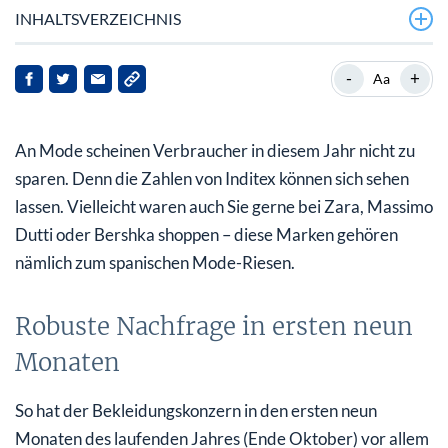
INHALTSVERZEICHNIS
Robuste Nachfrage in ersten neun Monaten
-
+
Aa
Viertes Quartal bereits sehr gut angelaufen
An Mode scheinen Verbraucher in diesem Jahr nicht zu
Erholung setzt sich fort
sparen. Denn die Zahlen von Inditex können sich sehen
lassen. Vielleicht waren auch Sie gerne bei Zara, Massimo
Dutti oder Bershka shoppen – diese Marken gehören
nämlich zum spanischen Mode-Riesen.
Robuste Nachfrage in ersten neun
Monaten
So hat der Bekleidungskonzern in den ersten neun
Monaten des laufenden Jahres (Ende Oktober) vor allem