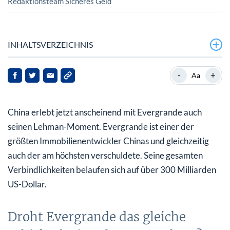
Redaktionsteam Sicheres Geld
INHALTSVERZEICHNIS
Droht Evergrande das gleiche Schicksal wie Lehman
-
+
Aa
Brothers?
Sinkende Bankenkurse zeigen: Anleger sind
China erlebt jetzt anscheinend mit Evergrande auch
verunsichert
seinen Lehman-Moment. Evergrande ist einer der
Wird China die weltweite Megablase jetzt zum Platzen
größten Immobilienentwickler Chinas und gleichzeitig
bringen?
auch der am höchsten verschuldete. Seine gesamten
Verbindlichkeiten belaufen sich auf über 300 Milliarden
Es bahnt sich etwas an – anscheinend etwas ganz
US-Dollar.
Großes und noch nie Dagewesenes
Im Klartext bedeutet das: Sie werden um ihr Vermögen
Droht Evergrande das gleiche
gebracht!