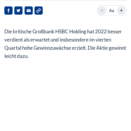
Sonderbelastungen gut weggesteckt
-
+
Aa
Gewinnsprung im vierten Quartal
Die britische Großbank HSBC Holding hat 2022 besser
Über 40 Prozent Kursplus seit Oktober 2022
verdient als erwartet und insbesondere im vierten
Quartal hohe Gewinnzuwächse erzielt. Die Aktie gewinnt
leicht dazu.