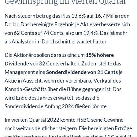
Gewinnsprung im vierten Quartal
Nach Steuern betrug das Plus 13,6% auf 16,7 Milliarden
Dollar. Das bereinigte Ergebnis je Aktie verbesserte sich
von 62 Cents auf 74 Cents, also um 19,4%. Das ist mehr
als Analysten im Durchschnitt erwartet hatten.
Die Aktionäre sollen daraus eine um
15% höhere
Dividende
von 32 Cents erhalten. Zudem stellte das
Management eine
Sonderdividende von 21 Cents
je
Aktie in Aussicht, wenn der vereinbarte Verkauf des
Kanada-Geschäfts über die Bühne gegangen ist. Das
wird Ende des Jahres erwartet, so dass die
Sonderdividende Anfang 2024 fließen könnte.
Im vierten Quartal 2022 konnte HSBC seine Gewinne
noch weitaus deutlicher steigern. Die bereinigten Erträge
vor Steuern katapultierte die Bank um stolze 92% auf 6,8