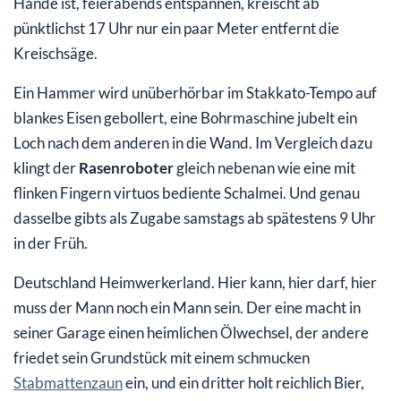
Hände ist, feierabends entspannen, kreischt ab
pünktlichst 17 Uhr nur ein paar Meter entfernt die
Kreischsäge.
Ein Hammer wird unüberhörbar im Stakkato-Tempo auf
blankes Eisen gebollert, eine Bohrmaschine jubelt ein
Loch nach dem anderen in die Wand. Im Vergleich dazu
klingt der
Rasenroboter
gleich nebenan wie eine mit
flinken Fingern virtuos bediente Schalmei. Und genau
dasselbe gibts als Zugabe samstags ab spätestens 9 Uhr
in der Früh.
Deutschland Heimwerkerland. Hier kann, hier darf, hier
muss der Mann noch ein Mann sein. Der eine macht in
seiner Garage einen heimlichen Ölwechsel, der andere
friedet sein Grundstück mit einem schmucken
Stabmattenzaun
ein, und ein dritter holt reichlich Bier,