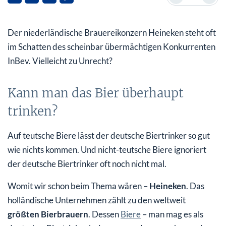
Dumme Frage
Der niederländische Brauereikonzern Heineken steht oft
Umsatzerlöse in Q1 deutlich gestiegen
im Schatten des scheinbar übermächtigen Konkurrenten
Ist die Heineken Aktie ein Kauf?
InBev. Vielleicht zu Unrecht?
Kann man das Bier überhaupt
trinken?
Auf teutsche Biere lässt der deutsche Biertrinker so gut
wie nichts kommen. Und nicht-teutsche Biere ignoriert
der deutsche Biertrinker oft noch nicht mal.
Womit wir schon beim Thema wären –
Heineken
. Das
holländische Unternehmen zählt zu den weltweit
größten Bierbrauern
. Dessen
Biere
– man mag es als