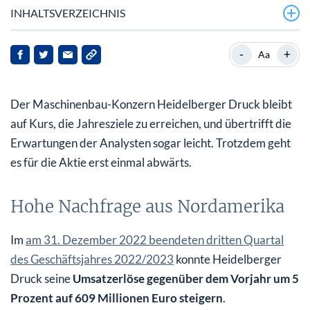
INHALTSVERZEICHNIS
Hohe Nachfrage aus Nordamerika
-
+
Aa
Hohes Wachstum in Verpackungssparte
Der Maschinenbau-Konzern Heidelberger Druck bleibt
Operativer Gewinn durch Einmaleffekt beeinträchtigt
auf Kurs, die Jahresziele zu erreichen, und übertrifft die
Zuversichtlicher Ausblick wegen stabiler
Erwartungen der Analysten sogar leicht. Trotzdem geht
Auftragseingänge
es für die Aktie erst einmal abwärts.
Hohe Nachfrage aus Nordamerika
Im
am 31. Dezember 2022 beendeten dritten Quartal
des Geschäftsjahres 2022/2023
konnte Heidelberger
Druck seine
Umsatzerlöse gegenüber dem Vorjahr um 5
Prozent auf 609 Millionen Euro steigern
.