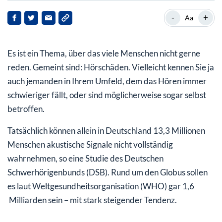
Zu klobig: Viele Menschen wollen keine Hörgeräte
-
+
Aa
„Hearables“: smarte Hörhilfen
Es ist ein Thema, über das viele Menschen nicht gerne
Aber was lässt sich damit anstellen?
reden. Gemeint sind: Hörschäden. Vielleicht kennen Sie ja
Wachstumsmarkt voraus
auch jemanden in Ihrem Umfeld, dem das Hören immer
schwieriger fällt, oder sind möglicherweise sogar selbst
Sonova und GN Group
betroffen.
Tatsächlich können allein in Deutschland 13,3 Millionen
Menschen akustische Signale nicht vollständig
wahrnehmen, so eine Studie des Deutschen
Schwerhörigenbunds (DSB). Rund um den Globus sollen
es laut Weltgesundheitsorganisation (WHO) gar 1,6
Milliarden sein – mit stark steigender Tendenz.