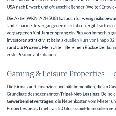
USA nach Erwerb und oft anschließender (Weiter)Entwick
Die Aktie (WKN: A2H5U8) hat auch für wenig risikobewus
sind, Charme. In vergangenen drei Jahren ergibt sich ein
vergangenen fünf Jahren sprang ein Plus von immerhin gut 
Investoren attraktiv ist beim
aktuellen Kurs von knapp 32
rund 5,6 Prozent
. Mein Urteil: Bei einem Rücksetzer kön
erste Position aufzubauen.
Gaming & Leisure Properties – 
Die Firma kauft, finanziert und hält Immobilien, die an C
Grundlage des sogenannten
Tripel-Net-Leasings
. Bei so
Gewerbemietverträgen
, die Nebenkosten vom Mieter un
Properties besitzt mehr als 50 Glücksspiel-Immobilien ne