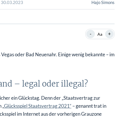
SHOP
SHOP
WEBINARE
WEBINARE
RATGEBER
RATGEBER
-
+
Aa
SHOP
WEBINARE
RATGEBER
s Vegas oder Bad Neuenahr. Einige wenig bekannte – im
nd – legal oder illegal?
sicher ein Glückstag. Denn der „Staatsvertrag zur
 „
Glücksspiel Staatsvertrag 2021“
– genannt trat in
ücksspiel im Internet aus der vorherigen Grauzone