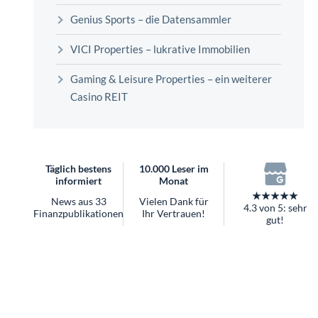
überhaupt?
Genius Sports – die Datensammler
Worauf Sie bei ETFs achten sollten
VICI Properties – lukrative Immobilien
Gaming & Leisure Properties – ein weiterer
Casino REIT
Täglich bestens
10.000 Leser im
informiert
Monat
★★★★★
News aus 33
Vielen Dank für
4.3 von 5: sehr
Finanzpublikationen
Ihr Vertrauen!
gut!