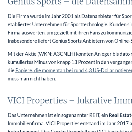
Die Firma wurde im Jahr 2001 als Datenanbieter für Spor
etabliertes Unternehmen für Sporttechnologie. Kunden s
Firma auswerten, um gezielt mit ihren Fans zu kommuniz
Insbesondere liefert Genius Sports Anbietern von Onlin
Mit der Aktie (WKN: A3CNLH) konnten Anleger bis dato n
kumuliertes Minus von knapp 13 Prozent in den vergangene
die
Papiere, die momentan bei rund 4,3 US-Dollar notiere
muss man nicht haben.
VICI Properties – lukrative Imm
Das Unternehmen ist ein sogenannter REIT, ein
Real Estat
Immobilienfirma. VICI Properties entstand im Jahr 2017 
Entertainment. Das Geschäftsmodell von VICI besteht in