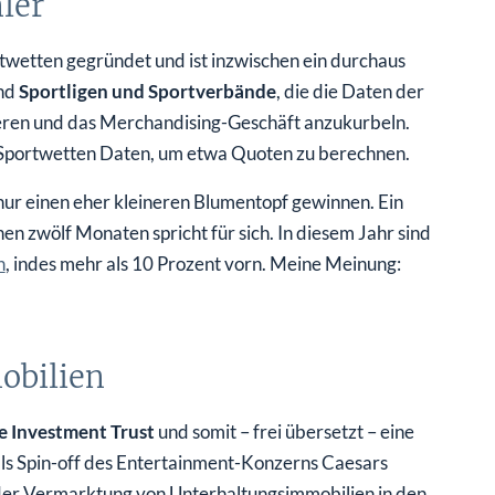
twetten gegründet und ist inzwischen ein durchaus
ind
Sportligen und Sportverbände
, die die Daten der
ieren und das Merchandising-Geschäft anzukurbeln.
e-Sportwetten Daten, um etwa Quoten zu berechnen.
ur einen eher kleineren Blumentopf gewinnen. Ein
n zwölf Monaten spricht für sich. In diesem Jahr sind
n
, indes mehr als 10 Prozent vorn. Meine Meinung:
obilien
e Investment Trust
und somit – frei übersetzt – eine
als Spin-off des Entertainment-Konzerns Caesars
 der Vermarktung von Unterhaltungsimmobilien in den