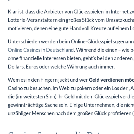
Klar ist, dass die Anbieter von Glücksspielen im Internet z
Lotterie-Veranstaltern ein großes Stück vom Umsatzkuch
motivieren, denen eine gute Handvoll Kreuze auf einem Lo
Unterschieden werden beim Online-Glücksspiel sogenannte
Online Casinos in Deutschland
. Während die einen – wie b
ohne finanzielle Interessen bieten, geht’s bei den anderen,
Dollars, Euros oder welche Währung auch immer.
Wem es in den Fingern juckt und wer
Geld verdienen möc
Casino zu besuchen, im Web zu pokern oder ein Los der „A
die (im weitesten Sinn) ihr Geld mit dem Glücksspiel verd
gewinnträchtige Sache sein. Einige Unternehmen, die nicht
unzähliger Menschen nach dem großen Glück profitieren (
Genius Sports – die Datensamm