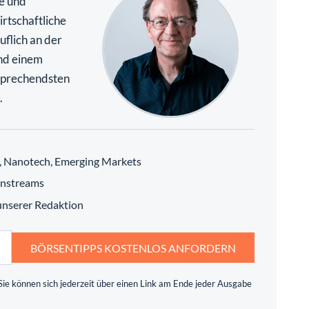
te und
rtschaftliche
uflich an der
nd einem
rsprechendsten
.
h, Nanotech, Emerging Markets
instreams
 unserer Redaktion
BÖRSENTIPPS KOSTENLOS ANFORDERN
ie können sich jederzeit über einen Link am Ende jeder Ausgabe