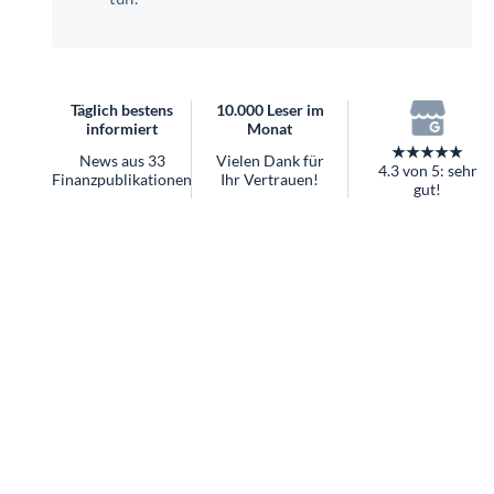
überhaupt?
Worauf Sie bei ETFs achten sollten
Täglich bestens
10.000 Leser im
informiert
Monat
★★★★★
News aus 33
Vielen Dank für
4.3 von 5: sehr
Finanzpublikationen
Ihr Vertrauen!
gut!