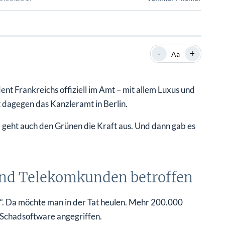
SHOP
SHOP
WEBINARE
WEBINARE
RATGEBER
RATGEBER
-
+
Aa
SHOP
WEBINARE
RATGEBER
t Frankreichs offiziell im Amt – mit allem Luxus und
 dagegen das Kanzleramt in Berlin.
 geht auch den Grünen die Kraft aus. Und dann gab es
und Telekomkunden betroffen
 Da möchte man in der Tat heulen. Mehr 200.000
 Schadsoftware angegriffen.