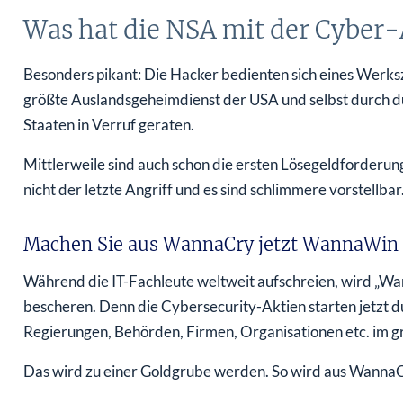
Was hat die NSA mit der Cyber-
Besonders pikant: Die Hacker bedienten sich eines Werksz
größte Auslandsgeheimdienst der USA und selbst durch 
Staaten in Verruf geraten.
Mittlerweile sind auch schon die ersten Lösegeldforderu
nicht der letzte Angriff und es sind schlimmere vorstellbar
Machen Sie aus WannaCry jetzt WannaWin
Während die IT-Fachleute weltweit aufschreien, wird „W
bescheren. Denn die Cybersecurity-Aktien starten jetzt d
Regierungen, Behörden, Firmen, Organisationen etc. im groß
Das wird zu einer Goldgrube werden. So wird aus Wann