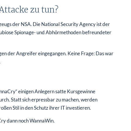
Attacke zu tun?
eugs der NSA. Die National Security Agency ist der
dubiose Spionage- und Abhörmethoden befreundeter
ngen der Angreifer eingegangen. Keine Frage: Das war
.
annaCry“ einigen Anlegern satte Kursgewinne
urch. Statt sich erpressbar zu machen, werden
en Stil in den Schutz ihrer IT investieren.
aCry dann noch WannaWin.