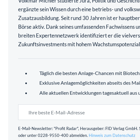
Volkmar Michler studierte Jura, Politik und Geschich
ergänzte sein Wissen durch eine betriebs- und volkswi
Zusatzausbildung. Seit rund 30 Jahren ist er hauptber
Börse aktiv. Dank seines umfassenden Fachwissens u
breiten Expertennetzwerk identifiziert er die vielve
Zukunftsinvestments mit hohem Wachstumspotenzial
Täglich die besten Anlage-Chancen mit Biotec
Exklusive Anlagemöglichkeiten abseits des Ma
Alle aktuellen Entwicklungen tagesaktuell aus
E-Mail-Newsletter: "Profit Radar", Herausgeber: FID Verlag GmbH. S
oder unter 0228-9550-400 abmelden.
Hinweis zum Datenschutz