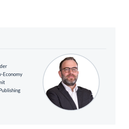
 der
ew-Economy
mit
Publishing