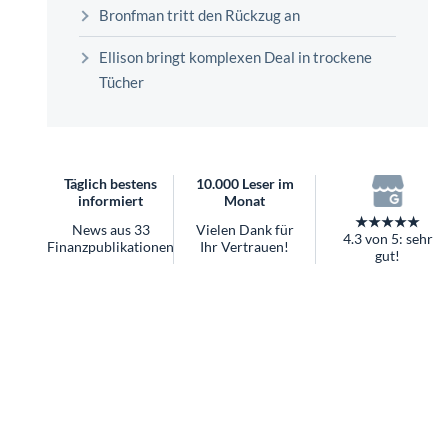
überhaupt?
Bronfman tritt den Rückzug an
Worauf Sie bei ETFs achten sollten
Ellison bringt komplexen Deal in trockene
Tücher
Täglich bestens
10.000 Leser im
informiert
Monat
★★★★★
News aus 33
Vielen Dank für
4.3 von 5: sehr
Finanzpublikationen
Ihr Vertrauen!
gut!