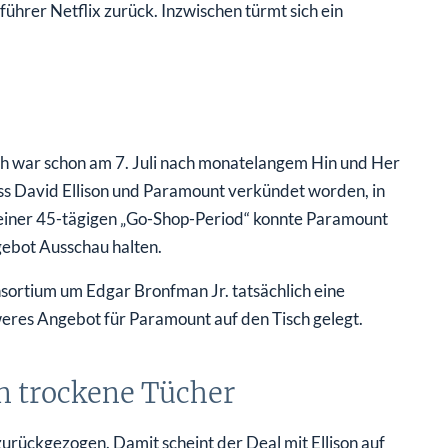
ührer Netflix zurück. Inzwischen türmt sich ein
h war schon am 7. Juli nach monatelangem Hin und Her
s David Ellison und Paramount verkündet worden, in
 einer 45-tägigen „Go-Shop-Period“ konnte Paramount
gebot Ausschau halten.
nsortium um Edgar Bronfman Jr. tatsächlich eine
weres Angebot für Paramount auf den Tisch gelegt.
in trockene Tücher
rückgezogen. Damit scheint der Deal mit Ellison auf