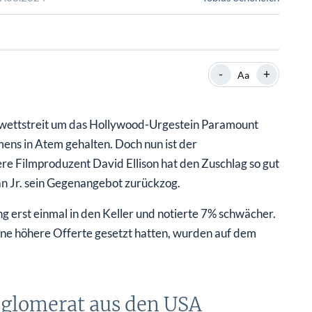
SHOP
SHOP
WEBINARE
WEBINARE
RATGEBER
RATGEBER
-
+
Aa
SHOP
WEBINARE
RATGEBER
rwettstreit um das Hollywood-Urgestein Paramount
ns in Atem gehalten. Doch nun ist der
e Filmproduzent David Ellison hat den Zuschlag so gut
 Jr. sein Gegenangebot zurückzog.
 erst einmal in den Keller und notierte 7% schwächer.
eine höhere Offerte gesetzt hatten, wurden auf dem
glomerat aus den USA