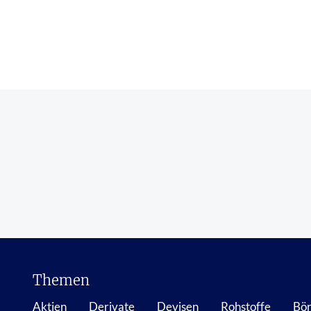
Themen
Aktien
Derivate
Devisen
Rohstoffe
Bör