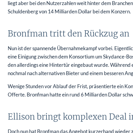
liegt aber bei den Nutzerzahlen weit hinter dem Branchenf
Schuldenberg von 14 Milliarden Dollar bei dem Konzern.
Bronfman tritt den Rückzug an
Nun ist der spannende Übernahmekampf vorbei. Eigentlic
eine Einigung zwischen dem Konsortium um Skydance-Bos
den allerdings eine Hintertür eingebaut wurde. Während
nochmal nach alternativen Bieter und einem besseren An
Wenige Stunden vor Ablauf der Frist, präsentierte ein Ko
Offerte. Bronfman hatte ein rund 6 Milliarden Dollar sch
Ellison bringt komplexen Deal 
Doch nun hat Bronfman das Angebot kurzerhand wieder zu