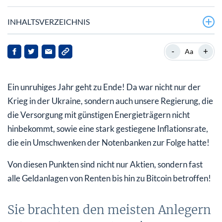
INHALTSVERZEICHNIS
Sie brachten den meisten Anlegern schmerzhafte
-
+
Aa
Verluste!
2023 wird nicht besser werden!
Ein unruhiges Jahr geht zu Ende! Da war nicht nur der
Die meisten Anleger haben diesen Mechanismus noch
Krieg in der Ukraine, sondern auch unsere Regierung, die
nicht verstanden!
die Versorgung mit günstigen Energieträgern nicht
hinbekommt, sowie eine stark gestiegene Inflationsrate,
Weit gefehlt, denn die Anleger hatten die Rechnung
die ein Umschwenken der Notenbanken zur Folge hatte!
ohne den Wirt gemacht!
Von diesen Punkten sind nicht nur Aktien, sondern fast
„Wir werden Kurs beibehalten, bis die Aufgabe erledigt
alle Geldanlagen von Renten bis hin zu Bitcoin betroffen!
ist“
Zu welcher Seite wollen Sie in 2023 gehören!
Sie brachten den meisten Anlegern