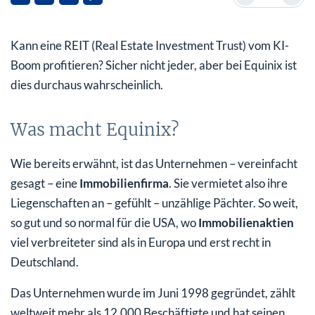
Recht ordentliche Zahlen in Q2
Kann eine REIT (Real Estate Investment Trust) vom KI-
KI-Profiteur – ja oder nein?
Boom profitieren? Sicher nicht jeder, aber bei Equinix ist
dies durchaus wahrscheinlich.
Was macht Equinix?
Wie bereits erwähnt, ist das Unternehmen – vereinfacht
gesagt – eine
Immobilienfirma
. Sie vermietet also ihre
Liegenschaften an – gefühlt – unzählige Pächter. So weit,
so gut und so normal für die USA, wo
Immobilienaktien
viel verbreiteter sind als in Europa und erst recht in
Deutschland.
Das Unternehmen wurde im Juni 1998 gegründet, zählt
weltweit mehr als 12.000 Beschäftigte und hat seinen