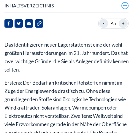
INHALTSVERZEICHNIS
KoBold Metals: Milliardäre und Großkonzerne an Bord
-
+
Aa
KoBold will Lithium stärker berücksichtigen
Das Identifizieren neuer Lagerstätten ist eine der wohl
Energiewende: Die Welt braucht neue Rohstoffquellen
größten Herausforderungen im 21. Jahrhundert. Das hat
Wie KoBold nach Rohstoffen sucht
zwei wichtige Gründe, die Sie als Anleger definitiv kennen
sollten.
Mein Fazit für Sie
Erstens: Der Bedarf an kritischen Rohstoffen nimmt im
Zuge der Energiewende drastisch zu. Ohne diese
grundlegenden Stoffe sind ökologische Technologien wie
Windkrafträder, Solaranlagen, Wärmepumpen oder
Elektroautos nicht vorstellbar. Zweitens: Weltweit sind
viele Erzvorkommen gerade in der Nähe der Oberfläche
bereits entdeckt oder gar ausgebeutet. Die Branche