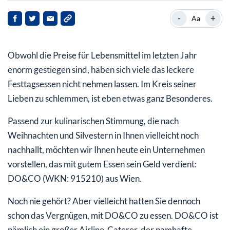
Egal, ob Luxushotel oder WM: DO&CO kocht
-
+
Aa
Absturz wegen Corona, aber schnelle Erholung
Obwohl die Preise für Lebensmittel im letzten Jahr
Die Deals machen den Unterschied
enorm gestiegen sind, haben sich viele das leckere
Festtagsessen nicht nehmen lassen. Im Kreis seiner
Lieben zu schlemmen, ist eben etwas ganz Besonderes.
Passend zur kulinarischen Stimmung, die nach
Weihnachten und Silvestern in Ihnen vielleicht noch
nachhallt, möchten wir Ihnen heute ein Unternehmen
vorstellen, das mit gutem Essen sein Geld verdient:
DO&CO (WKN: 915210) aus Wien.
Noch nie gehört? Aber vielleicht hatten Sie dennoch
schon das Vergnügen, mit DO&CO zu essen. DO&CO ist
nämlich ein großer Airline-Caterer, der namhafte