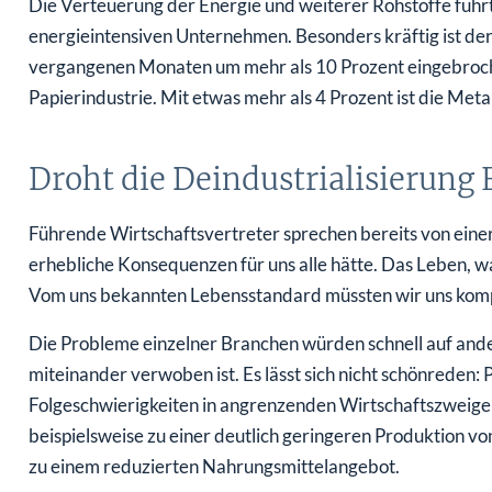
Die Verteuerung der Energie und weiterer Rohstoffe führ
energieintensiven Unternehmen. Besonders kräftig ist der 
vergangenen Monaten um mehr als 10 Prozent eingebroche
Papierindustrie. Mit etwas mehr als 4 Prozent ist die Met
Droht die Deindustrialisierung
Führende Wirtschaftsvertreter sprechen bereits von eine
erhebliche Konsequenzen für uns alle hätte. Das Leben, wa
Vom uns bekannten Lebensstandard müssten wir uns komp
Die Probleme einzelner Branchen würden schnell auf ande
miteinander verwoben ist. Es lässt sich nicht schönreden: 
Folgeschwierigkeiten in angrenzenden Wirtschaftszweigen
beispielsweise zu einer deutlich geringeren Produktion 
zu einem reduzierten Nahrungsmittelangebot.