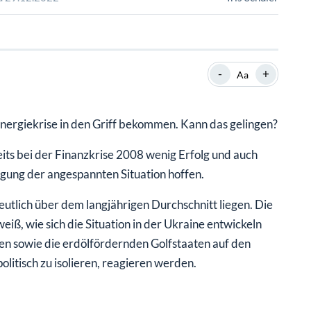
SHOP
SHOP
WEBINARE
WEBINARE
RATGEBER
RATGEBER
-
+
Aa
SHOP
WEBINARE
RATGEBER
nergiekrise in den Griff bekommen. Kann das gelingen?
eits bei der Finanzkrise 2008 wenig Erfolg und auch
gung der angespannten Situation hoffen.
utlich über dem langjährigen Durchschnitt liegen. Die
iß, wie sich die Situation in der Ukraine entwickeln
ien sowie die erdölfördernden Golfstaaten auf den
litisch zu isolieren, reagieren werden.