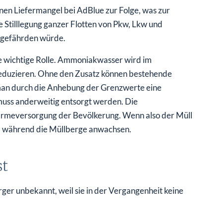
en Liefermangel bei AdBlue zur Folge, was zur
e Stilllegung ganzer Flotten von Pkw, Lkw und
t gefährden würde.
 wichtige Rolle. Ammoniakwasser wird im
reduzieren. Ohne den Zusatz können bestehende
an durch die Anhebung der Grenzwerte eine
 muss anderweitig entsorgt werden. Die
Wärmeversorgung der Bevölkerung. Wenn also der Müll
n, während die Müllberge anwachsen.
st
er unbekannt, weil sie in der Vergangenheit keine