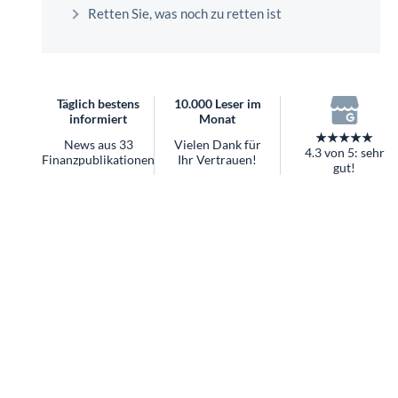
überhaupt?
Retten Sie, was noch zu retten ist
Worauf Sie bei ETFs achten sollten
Täglich bestens
10.000 Leser im
informiert
Monat
★★★★★
News aus 33
Vielen Dank für
4.3 von 5: sehr
Finanzpublikationen
Ihr Vertrauen!
gut!