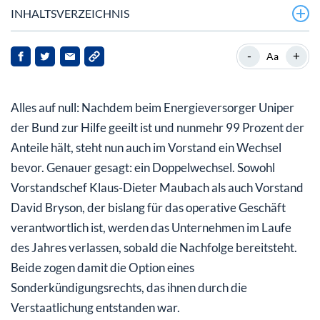
INHALTSVERZEICHNIS
Uniper-Chef Maubach tritt ab
-
+
Aa
EU-Kommission knüpft Zustimmung an Auflagen
Alles auf null: Nachdem beim Energieversorger Uniper
Bund soll bis 2028 weitgehend aussteigen
der Bund zur Hilfe geeilt ist und nunmehr 99 Prozent der
Neuer Chef muss zügig gefunden werden
Anteile hält, steht nun auch im Vorstand ein Wechsel
bevor. Genauer gesagt: ein Doppelwechsel. Sowohl
Vorstandschef Klaus-Dieter Maubach als auch Vorstand
David Bryson, der bislang für das operative Geschäft
verantwortlich ist, werden das Unternehmen im Laufe
des Jahres verlassen, sobald die Nachfolge bereitsteht.
Beide zogen damit die Option eines
Sonderkündigungsrechts, das ihnen durch die
Verstaatlichung entstanden war.