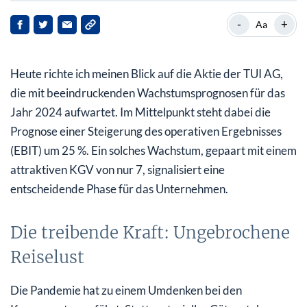
Die treibende Kraft: Ungebrochene Reiselust
-
+
Aa
Sechs Monats-Chart zu TUI AG
Heute richte ich meinen Blick auf die Aktie der TUI AG,
TUIs finanzielle Roadmap: Starker Ausblick und
schrumpfende Schulden
die mit beeindruckenden Wachstumsprognosen für das
Jahr 2024 aufwartet. Im Mittelpunkt steht dabei die
Zusammenfassung und Ausblick: TUI auf Erfolgskurs
Prognose einer Steigerung des operativen Ergebnisses
(EBIT) um 25 %. Ein solches Wachstum, gepaart mit einem
attraktiven KGV von nur 7, signalisiert eine
entscheidende Phase für das Unternehmen.
Die treibende Kraft: Ungebrochene
Reiselust
Die Pandemie hat zu einem Umdenken bei den