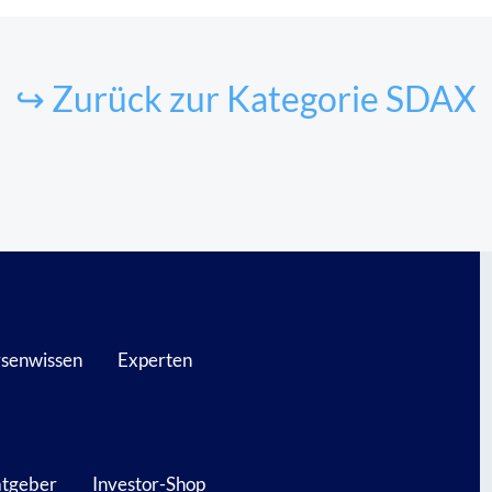
↪ Zurück zur Kategorie SDAX
senwissen
Experten
atgeber
Investor-Shop