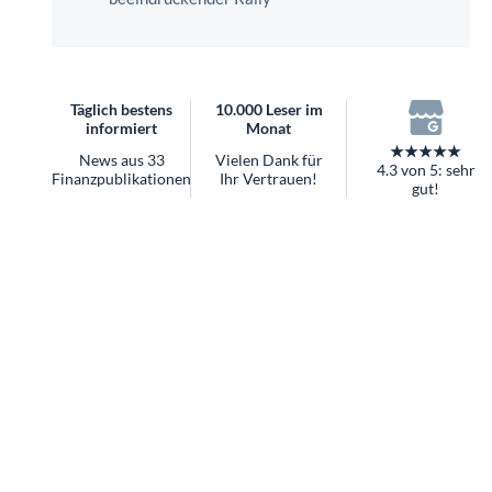
überhaupt?
Worauf Sie bei ETFs achten sollten
Täglich bestens
10.000 Leser im
informiert
Monat
★★★★★
News aus 33
Vielen Dank für
4.3 von 5: sehr
Finanzpublikationen
Ihr Vertrauen!
gut!