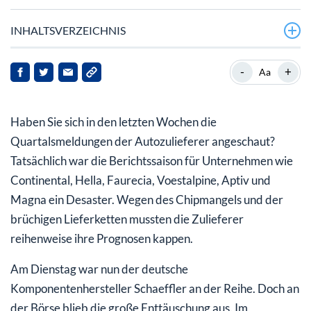
INHALTSVERZEICHNIS
Schaeffler: Umsatzeinbruch in Q3 überschaubar
-
+
Aa
Industriegeschäft floriert
Haben Sie sich in den letzten Wochen die
Gewinnprognose bleibt bestehen
Quartalsmeldungen der Autozulieferer angeschaut?
Mein Fazit für Sie
Tatsächlich war die Berichtssaison für Unternehmen wie
Continental, Hella, Faurecia, Voestalpine, Aptiv und
Magna ein Desaster. Wegen des Chipmangels und der
brüchigen Lieferketten mussten die Zulieferer
reihenweise ihre Prognosen kappen.
Am Dienstag war nun der deutsche
Komponentenhersteller Schaeffler an der Reihe. Doch an
der Börse blieb die große Enttäuschung aus. Im