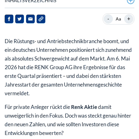
INHALTSVERZEICHNIS
Warum Renk nach den Q1-Zahlen 2026 glänzt
-
+
Aa
Leopard 2 und neue NATO-Projekte: Die treibenden
Kräfte hinter dem Wachstum
Die Rüstungs- und Antriebstechnikbranche boomt, und
Was bedeuten diese Entwicklungen für private
ein deutsches Unternehmen positioniert sich zunehmend
Investoren?
als absolutes Schwergewicht auf dem Markt. Am 6. Mai
2026 hat die RENK Group AG ihre Ergebnisse für das
Analyse: Potenzial und langfristige Perspektive
erste Quartal präsentiert – und dabei den stärksten
Jahresstart der gesamten Unternehmensgeschichte
vermeldet.
Für private Anleger rückt die
Renk Aktie
damit
unweigerlich in den Fokus. Doch was steckt genau hinter
den neuen Zahlen, und wie sollten Investoren diese
Entwicklungen bewerten?