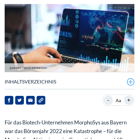
peshkov / stock.adobe.com
INHALTSVERZEICHNIS
MorphoSys in 2022: Kein Ende der schlechten
-
+
Aa
Nachrichten
2023 startet mit Hoffnung – denn nun scheint bei der
Für das Biotech-Unternehmen MorphoSys aus Bayern
MorphoSys-Aktie fast alles eingepreist
war das Börsenjahr 2022 eine Katastrophe – für die