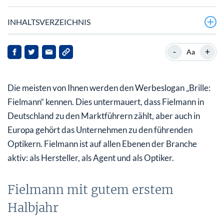
INHALTSVERZEICHNIS
Fielmann mit gutem erstem Halbjahr
-
+
Aa
Fielmann kauft US-Optikerkette
Die meisten von Ihnen werden den Werbeslogan „Brille:
Jahresprognose angehoben
Fielmann“ kennen. Dies untermauert, dass Fielmann in
Korrektur nach dem starken Aufwärtstrend
Deutschland zu den Marktführern zählt, aber auch in
Europa gehört das Unternehmen zu den führenden
Optikern. Fielmann ist auf allen Ebenen der Branche
aktiv: als Hersteller, als Agent und als Optiker.
Fielmann mit gutem erstem
Halbjahr